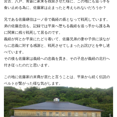
宮古、八戸、青森に家来を残留させた様に、この地にも追っ手を
食い止める為に、佐藤家は止まったと考えられないだろうか？
兄である佐藤継信は一ノ谷で義経の盾となって戦死しています。
弟の佐藤忠信も、記録では平泉へ堕ちる義経を追っ手から護る為
に関東に残り戦死して居るのです。
義経が何とか平泉にたどり着いて、佐藤兄弟の妻や子供に涙なが
らに忠義に対する感謝と、戦死させてしまったお詫びとを申し述
べています。
その後も佐藤家は義経への忠義を貫き、その子息が義経の北行へ
付き従ったのだと思います。
この地に佐藤家の末裔が居たと言うことは、平泉から続く伝説の
ベルトが繋がった様な気がします。