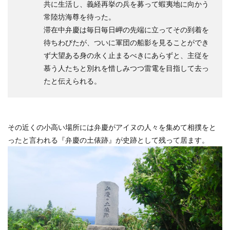
共に生活し、義経再挙の兵を募って蝦夷地に向かう
常陸坊海尊を待った。
滞在中弁慶は毎日毎日岬の先端に立ってその到着を
待ちわびたが、ついに軍団の船影を見ることができ
ず大望ある身の永く止まるべきにあらずと、主従を
慕う人たちと別れを惜しみつつ雷電を目指して去っ
たと伝えられる。
その近くの小高い場所には弁慶がアイヌの人々を集めて相撲をと
ったと言われる『弁慶の土俵跡』が史跡として残って居ます。