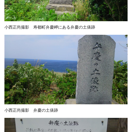
小西正尚撮影 寿都町弁慶岬にある弁慶の土俵跡
小西正尚撮影 弁慶の土俵跡