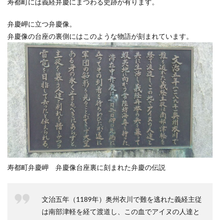
寿都町には義経弁慶にまつわる史跡が有ります。
弁慶岬に立つ弁慶像。
弁慶像の台座の裏側にはこのような物語が刻まれています。
寿都町弁慶岬 弁慶像台座裏に刻まれた弁慶の伝説
文治五年（1189年）奥州衣川で難を逃れた義経主従
は南部津軽を経て渡道し、この血でアイヌの人達と