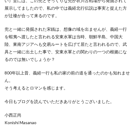
い）堂には、この兜とそっくりな兜が衣川古戦場から発掘されて
展示してましたので、私の中では義経北行伝説は事実と捉えた方
が辻褄が合って来るのです。
兜と一緒に発掘された宋銭は、想像の域を出ませんが、義経一行
を蝦夷へ渡したと言われる安東水軍は当時、朝鮮半島、中国大
陸、東南アジアへも交易ルートを広げて居たと言われるので、武
具と一緒に出土した事で、安東水軍との関わりの一つの根拠にな
るのでは無いでしょうか？
800年以上昔、義経一行も私の家の前の道を通ったのかも知れませ
ん。
そう考えるとロマンを感じます。
今日もブログを読んでいただきありがとうございました。
小西正尚
Konishi Masanao