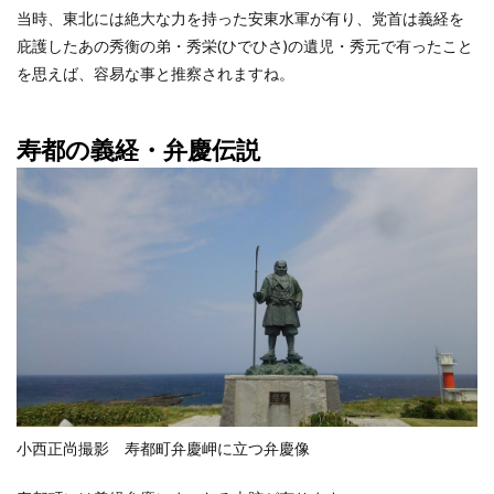
当時、東北には絶大な力を持った安東水軍が有り、党首は義経を
庇護したあの秀衡の弟・秀栄(ひでひさ)の遺児・秀元で有ったこと
を思えば、容易な事と推察されますね。
寿都の義経・弁慶伝説
小西正尚撮影 寿都町弁慶岬に立つ弁慶像