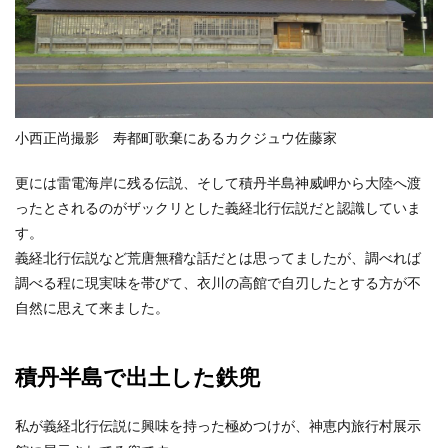
小西正尚撮影 寿都町歌棄にあるカクジュウ佐藤家
更には雷電海岸に残る伝説、そして積丹半島神威岬から大陸へ渡
ったとされるのがザックリとした義経北行伝説だと認識していま
す。
義経北行伝説など荒唐無稽な話だとは思ってましたが、調べれば
調べる程に現実味を帯びて、衣川の高館で自刃したとする方が不
自然に思えて来ました。
積丹半島で出土した鉄兜
私が義経北行伝説に興味を持った極めつけが、神恵内旅行村展示