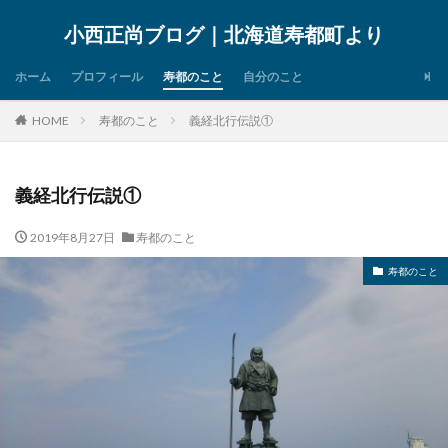
小西正尚ブログ｜北海道寿都町より
ホーム
プロフィール
寿都のこと
自分のこと
HOME
寿都のこと
義経北行伝説①
義経北行伝説①
2019年8月27日
寿都のこと
寿都のこと