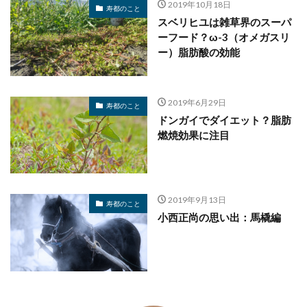
2019年10月18日
寿都のこと
スベリヒユは雑草界のスーパ
ーフード？ω-3（オメガスリ
ー）脂肪酸の効能
2019年6月29日
寿都のこと
ドンガイでダイエット？脂肪
燃焼効果に注目
2019年9月13日
寿都のこと
小西正尚の思い出：馬橇編