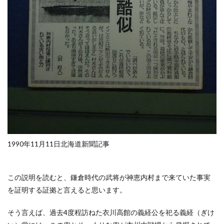
1990年11月11日北海道新聞記事
この説明を読むと、鎌倉時代の武将が神恵内村まで来ていた事実
を証明する証拠と言えると思います。
そう言えば、過去4度程訪ねた衣川高館の義経公を祀る義経（ぎけ