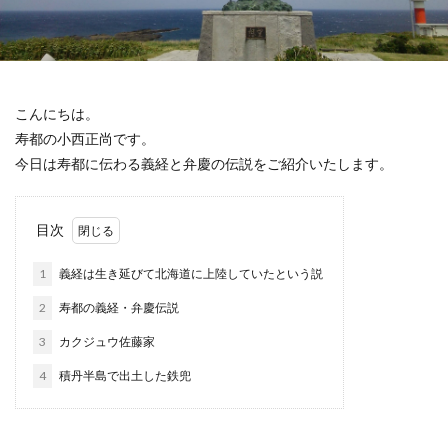
こんにちは。
寿都の小西正尚です。
今日は寿都に伝わる義経と弁慶の伝説をご紹介いたします。
目次
1
義経は生き延びて北海道に上陸していたという説
2
寿都の義経・弁慶伝説
3
カクジュウ佐藤家
4
積丹半島で出土した鉄兜