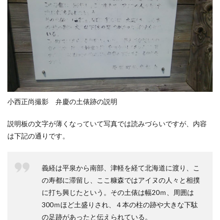
小西正尚撮影 弁慶の土俵跡の説明
説明板の文字が薄くなっていて写真では読みづらいですが、内容
は下記の通りです。
義経は平泉から南部、津軽を経て北海道に渡り、こ
の寿都に滞留し、ここ糠森ではアイヌの人々と相撲
に打ち興じたという。その土俵は幅20ｍ、周囲は
300ｍほど土盛りされ、４本の柱の跡や大きな下駄
の足跡があったと伝えられている。