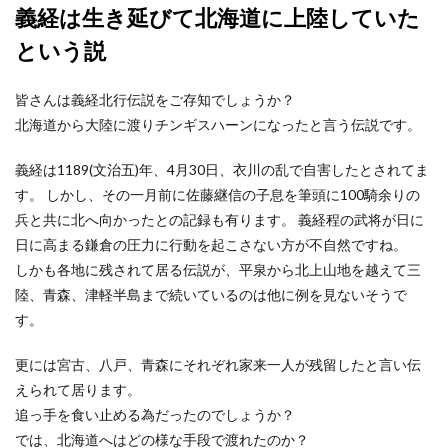
義経は生き延びて北海道に上陸していた
という説
皆さんは義経北行伝説をご存知でしょうか？
北海道から大陸に渡りチンギスハーンになったと言う伝説です。
義経は1189(文治五)年、4月30日、衣川の乱で自害したとされてま
す。 しかし、その一月前に佐藤継信の子息を筆頭に100騎余りの
兵と共に北へ向かったとの記録も有ります。 義経程の武将が日に
日に高まる鎌倉の圧力に行動を起こさない方が不自然ですね。
しかも各地に残されて居る伝説が、平泉から北上山地を越えて三
陸、青森、津軽半島まで続いているのは他に例を見ないそうで
す。
更には宮古、八戸、青森にそれぞれ家来一人が残留したと言い伝
えられて居ります。
追っ手を食い止める為だったのでしょうか？
では、北海道へはどの様な手段で渡れたのか？