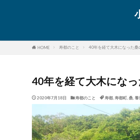
寿都のこと
40年を経て大木になった桑
HOME
40年を経て大木にな
2020年7月18日
寿都のこと
寿都
,
寿都町
,
桑
,
養