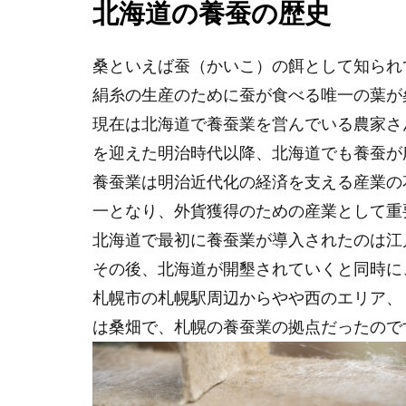
北海道の養蚕の歴史
桑といえば蚕（かいこ）の餌として知られ
絹糸の生産のために蚕が食べる唯一の葉が
現在は北海道で養蚕業を営んでいる農家さ
を迎えた明治時代以降、北海道でも養蚕が
養蚕業は明治近代化の経済を支える産業の
一となり、外貨獲得のための産業として重
北海道で最初に養蚕業が導入されたのは江
その後、北海道が開墾されていくと同時に
札幌市の札幌駅周辺からやや西のエリア、
は桑畑で、札幌の養蚕業の拠点だったので