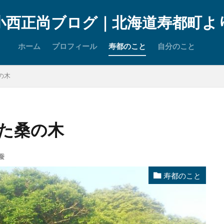
小西正尚ブログ｜北海道寿都町よ
ホーム
プロフィール
寿都のこと
自分のこと
の木
った桑の木
蚕
寿都のこと