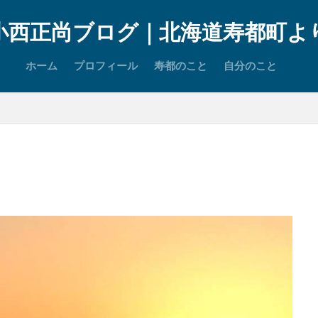
小西正尚ブログ｜北海道寿都町よ
ホーム
プロフィール
寿都のこと
自分のこと